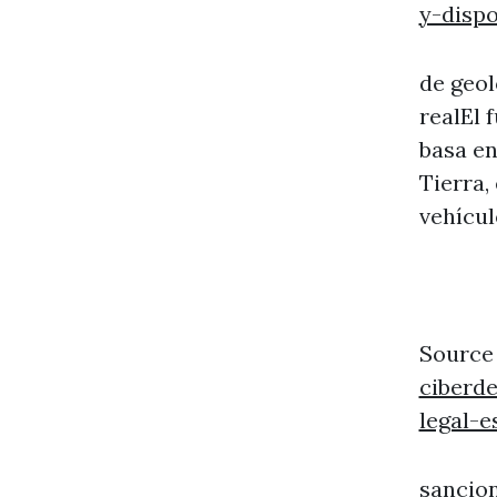
y-dispo
de geol
realEl 
basa en
Tierra,
vehícul
Source
ciberd
legal-
sancion