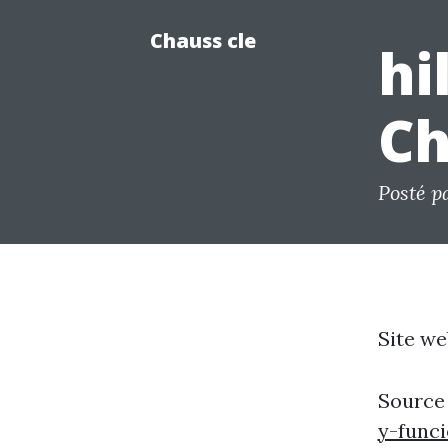
Chauss cle
hi
Ch
Posté p
Site we
Source
y-func