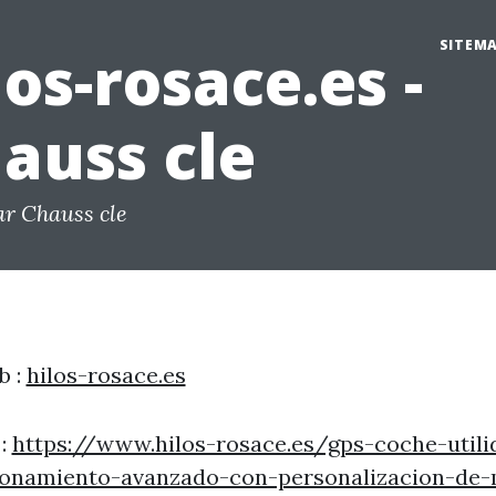
SITEM
los-rosace.es -
auss cle
ar Chauss cle
b :
hilos-rosace.es
 :
https://www.hilos-rosace.es/gps-coche-utili
ionamiento-avanzado-con-personalizacion-de