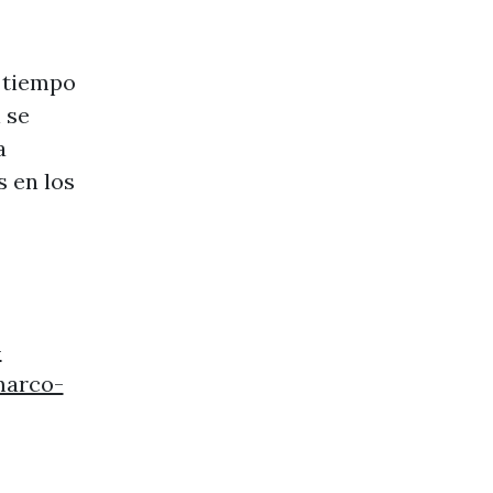
n tiempo
 se
a
s en los
-
marco-